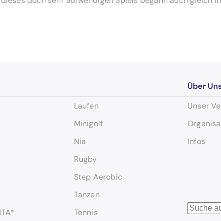
 dieses doch sehr aufwendigen Spiels begann auch gleich i
Über Un
Laufen
Unser Ve
Minigolf
Organisa
Nia
Infos
Rugby
Step Aerobic
Tanzen
S
NTA*
Tennis
u