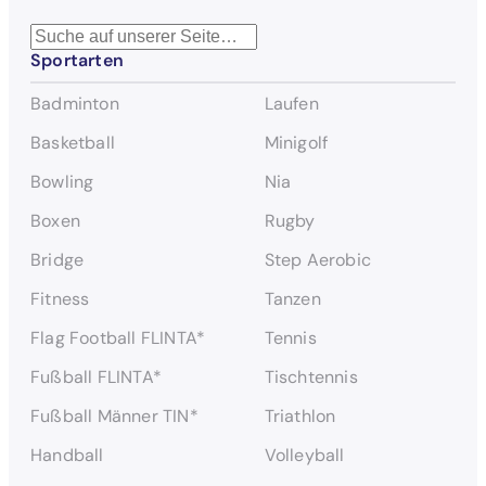
S
Sportarten
u
c
Badminton
Laufen
h
e
Basketball
Minigolf
n
Bowling
Nia
Boxen
Rugby
Bridge
Step Aerobic
Fitness
Tanzen
Flag Football FLINTA*
Tennis
Fußball FLINTA*
Tischtennis
Fußball Männer TIN*
Triathlon
Handball
Volleyball