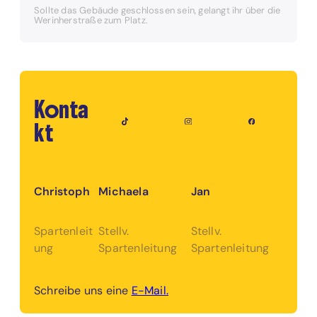
Sollte das Gebäude geschlossen sein, gelangt ihr über die
Werinherstraße zum Platz.
Konta
kt
Christoph
Michaela
Jan
Spartenleit
Stellv.
Stellv.
ung
Spartenleitung
Spartenleitung
Schreibe uns eine
E-Mail.