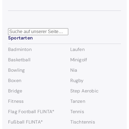
S
Sportarten
u
c
Badminton
Laufen
h
e
Basketball
Minigolf
n
Bowling
Nia
Boxen
Rugby
Bridge
Step Aerobic
Fitness
Tanzen
Flag Football FLINTA*
Tennis
Fußball FLINTA*
Tischtennis