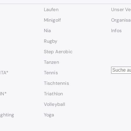
Laufen
Unser Ve
Minigolf
Organisa
Nia
Infos
Rugby
Step Aerobic
Tanzen
S
NTA*
Tennis
u
Tischtennis
c
h
IN*
Triathlon
e
Volleyball
n
ighting
Yoga