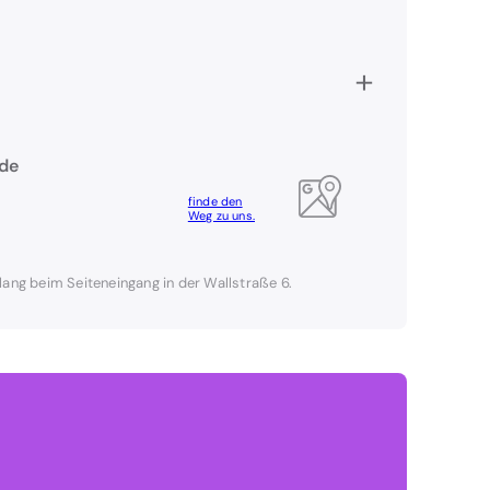
+
ode
finde den
Weg zu uns.
lang beim Seiteneingang in der Wallstraße 6.