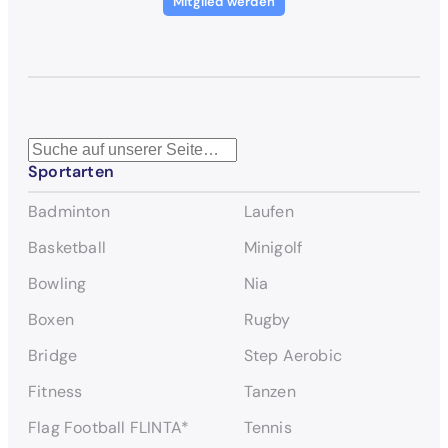
Mitglied werden
S
Sportarten
u
c
Badminton
Laufen
h
e
Basketball
Minigolf
n
Bowling
Nia
Boxen
Rugby
Bridge
Step Aerobic
Fitness
Tanzen
Flag Football FLINTA*
Tennis