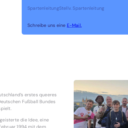
Spartenleitung
Stellv. Spartenleitung
Schreibe uns eine
E-Mail.
utschland’s erstes queeres
s Deutschen Fußball Bundes
ielt.
eisterte die Idee, eine
Februar 1994 mit dem