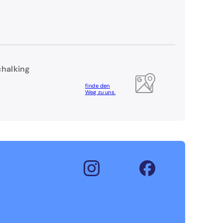
chalking
finde den
Weg zu uns.