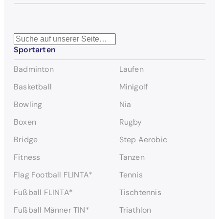
S
Sportarten
u
c
Badminton
Laufen
h
e
Basketball
Minigolf
n
Bowling
Nia
Boxen
Rugby
Bridge
Step Aerobic
Fitness
Tanzen
Flag Football FLINTA*
Tennis
Fußball FLINTA*
Tischtennis
Fußball Männer TIN*
Triathlon