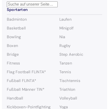
S
Sportarten
u
c
Badminton
Laufen
h
e
Basketball
Minigolf
n
Bowling
Nia
Boxen
Rugby
Bridge
Step Aerobic
Fitness
Tanzen
Flag Football FLINTA*
Tennis
Fußball FLINTA*
Tischtennis
Fußball Männer TIN*
Triathlon
Handball
Volleyball
Kickboxen-Pointfighting
Yoga